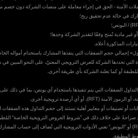
لات الآمنة - الحق في إجراء معاملة على منصات الشركة دون خصم مبل
ك في حالة عدم تحقيق ربح؛
و غير مادية تُمنح وفقًا لتقدير الشركة وحدها؛
ارات المذكورة أعلاه.
اول» إجمالي حجم الصفقات التي ينفذها المشارك باستخدام أمواله ال
ة التي تحددها الشركة للعرض الترويجي المعنيّ، على النحو المبين ف
لمُطبقة أو كما تعلنه الشركة بأي طريقة أخرى.
لتداول الصفقات التي يتم تنفيذها باستخدام أي بونص، بما في ذلك على 
منة (RFT)، أو أي أرصدة ترويجية أخرى.
ت أو تصنيفات أو معايير أهلية تستند إلى حجم التداول هذه الصفقات ا
 صراحةً على خلاف ذلك في ”شروط العروض الترويجية الخاصة“ المُطب
”الرموز الآمنة“ (RFT) أو ”البونص“ تعني الأدوات الترويجية التي تُضاف إلى حساب ا
وط المطبقة.