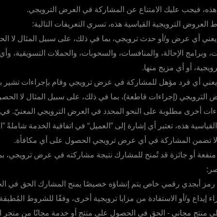
 هذه، فيجب عليك الامتناع عن المشاركة في العرض الترويجي.
لعروض الترويجية القياسية هذه، تسري التعريفات التالية:
يعني أي عرض و/أو حدث ترويجي، بما في ذلك، على سبيل المثال لا ا
ت، وبرامج الإحالة، والمنافسات، والسحوبات، والحملات التسويقية، وأ
يجية، أو أي مزيج منها.
 يعني أي فرد مؤهل للمشاركة في عرض ترويجي وقام بإجراءات تشير بو
 الترويجي (إجراءات قاطعة)، بما في ذلك، على سبيل المثال لا الحصر،
اءات أخرى مطلوبة على النحو المحدد في العرض الترويجي المعنيّ. ف
قياسية هذه، تعتبر أي إشارة إلى ”العميل“ في اتفاقية الخدمة شاملةً ”ا
لا تضمن المشاركة في أي عرض ترويجي الحصول على أي مكافأة.
 منفعة أو جائزة قد تُمنح للمشارك نتيجة مشاركته في عرض ترويجي، ب
صر:
 رمز أبجدي رقمي خاص يتم إنشاؤه خصيصًا يمنح المشارك الحق في ا
ء إيداع و/أو الاستفادة من مزايا ترويجية أخرى، وفقًا للشروط المُطبقة
منتج مجاني - الحق في الحصول على منتج أو خدمة مجانًا من متجر ا