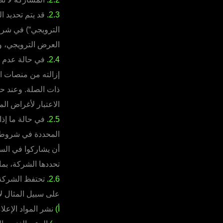
2.3.
قد يتم تحديد ال
الترويجي“) في شروط
العرض الترويجي، ول
2.4.
في حالة عدم تح
إزالته من منصات ا
ذات الصلة. وعند حد
الاعتبار لأغراض المش
2.5.
في حالة ما إذا
المحددة في شروط ا
أن يشاركوا في السح
تحددها الشركة، بما
2.6.
تحتفظ الشركة 
على سبيل المثال لا
أ)
نشر المواد الإعلام