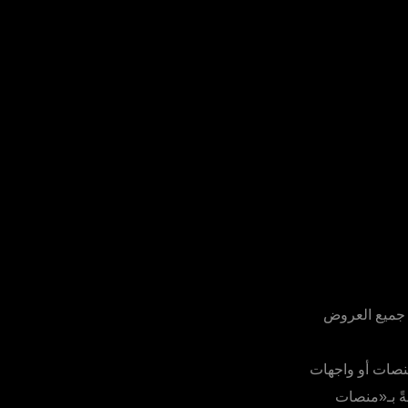
 جميع العروض
وأي منصات أو واجهات
ةً بـ«منصات