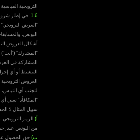
الترويجية القياسية
1.6.
في إطار شروط ا
”العرض الترويجي“ 
البونص، والمسابقا
أشكال العروض الترو
”المشارك“ (”أنت“)
المشاركة في العرض
التنشيط أو أي إجر
العروض الترويجية ال
لتجنب أي التباس، 
”المكافأة“ تعني أي
سبيل المثال لا الح
أ)
الرمز الترويجي -
من البونص عند إجرا
ب)
حق الحصول على 