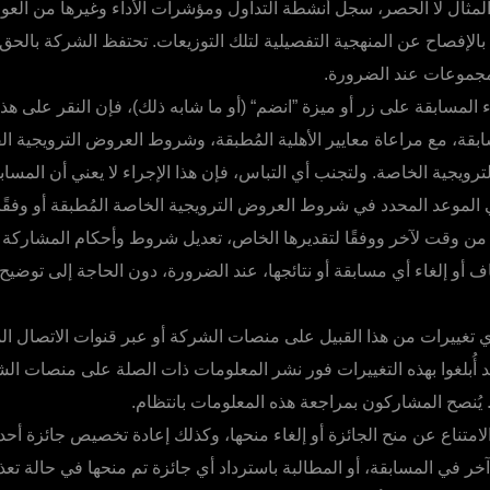
مثال لا الحصر، سجل أنشطة التداول ومؤشرات الأداء وغيرها من العوا
الإفصاح عن المنهجية التفصيلية لتلك التوزيعات. تحتفظ الشركة بالحق 
مجموعات عند الضرورة.
المسابقة على زر أو ميزة ”انضم“ (أو ما شابه ذلك)، فإن النقر على هذا ال
قة، مع مراعاة معايير الأهلية المُطبقة، وشروط العروض الترويجية الق
يجية الخاصة. ولتجنب أي التباس، فإن هذا الإجراء لا يعني أن المساب
في الموعد المحدد في شروط العروض الترويجية الخاصة المُطبقة أو وفقًا 
من وقت لآخر ووفقًا لتقديرها الخاص، تعديل شروط وأحكام المشاركة
اف أو إلغاء أي مسابقة أو نتائجها، عند الضرورة، دون الحاجة إلى توضي
 تغييرات من هذا القبيل على منصات الشركة أو عبر قنوات الاتصال الم
د أُبلغوا بهذه التغييرات فور نشر المعلومات ذات الصلة على منصات الش
 يُنصح المشاركون بمراجعة هذه المعلومات بانتظام.
امتناع عن منح الجائزة أو إلغاء منحها، وكذلك إعادة تخصيص جائزة أح
ر في المسابقة، أو المطالبة باسترداد أي جائزة تم منحها في حالة تعذر 