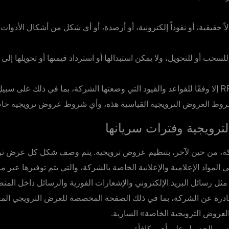
ثل RFT أموالاً حقيقية، أو نقوداً إلكترونية، أو أرصدة، أو أي شكل من أشكال الأدو
لة للسحب أو للتحويل، ولا يمكن استبدالها أو استرداد قيمتها أو تحويلها إل
لا يجوز استخدام RFT إلا وفقًا للقواعد والقيود التي وضعتها الشركة، بما في ذلك على 
شروط العروض الترويجية القياسية هذه، وأي شروط عروض ترويجية خاص
رويجية وفترات سريانها
ة، من حين لآخر، بتنظيم عروض ترويجية. يتم وصف شكل كل عرض ترو
 المواد الإعلامية والإعلانية الخاصة بالشركة، والتي يتم توفيرها عبر 
مثل رسائل البريد الإلكتروني والإشعارات الفورية والرسائل داخل المنص
ادرة عن الشركة، بما في ذلك الصفحة المخصصة للعرض الترويجي المع
عروض الترويجية الخاصة» السارية.
ضمن الحصول على أي مكافأة.