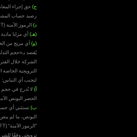
ج)
حق إجراء المعام
رصيد حساب المشار
د)
الرموز الآمنة (RFT) / البونص؛
(هـ)
أي مزايا مادية أ
(و)
أي مزيج من الخي
يُقصد بـ«حجم التد
الشركة خلال الفتر
الترويجية الخاصة ا
لتجنب أي التباس:
أ)
لا تُدرج في حجم ا
الحصر البونص الآمنة، أو الرموز الآ
ب)
تستثني أي حسابا
البونص، ما لم ينص
ترويجي وفقًا للشر