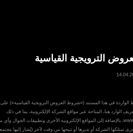
روض الترويجية القياسية
الواردة في هذا المستند («شروط العروض الترويجية القياسية») على
تعريف الوارد هنا، المتاحة عبر مواقع الشركة الإلكترونية، بما في ذلك
www.olymptrade.com، بالإضافة إلى المواقع الإلكترونية الأخرى وتطبيقات الجوال 
ى تمتلكها الشركة أو تديرها أو تتيحها من وقت لآخر (يُشار إليها مجتمع